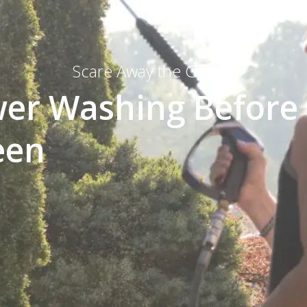
Scare Away the Grime:
wer Washing Before
een